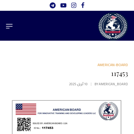
AMERICAN-BOARD
117453
AMERICAN_BOARD
BY
10 أبريل، 2025