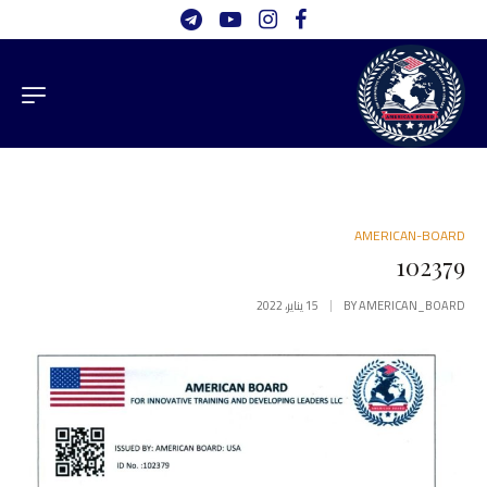
AMERICAN-BOARD
102379
AMERICAN_BOARD
BY
15 يناير، 2022