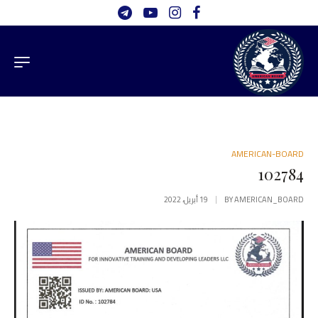
AMERICAN-BOARD
102784
AMERICAN_BOARD
BY
19 أبريل، 2022