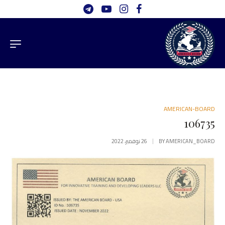
AMERICAN-BOARD
106735
AMERICAN_BOARD
BY
26 نوفمبر، 2022