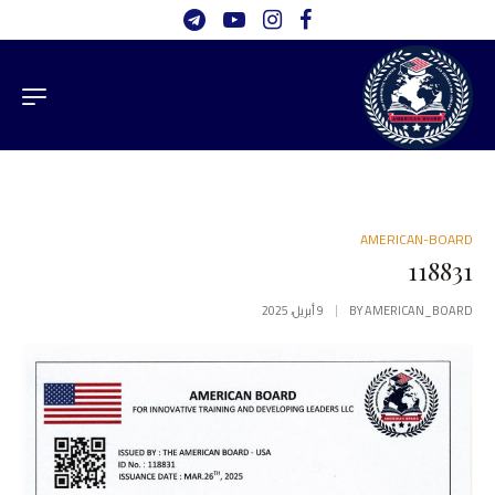
AMERICAN-BOARD
118831
AMERICAN_BOARD
BY
9 أبريل، 2025