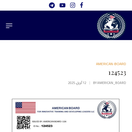
AMERICAN-BOARD
124523
AMERICAN_BOARD
BY
12 أبريل، 2025