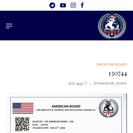
AMERICAN-BOARD
130744
AMERICAN_BOARD
BY
17 يونيو، 2026