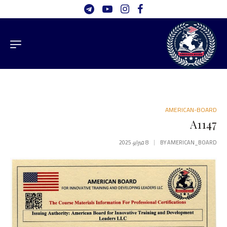
AMERICAN-BOARD
A1147
AMERICAN_BOARD
BY
8 فبراير، 2025